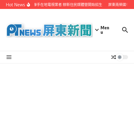
Skip to content
Hot News
屏縣府聯手在地電視業者 辦新住民媒體營開始招生
屏東南榮國中赴
Men
u