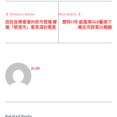
Previous Article
Next Article
庶民音樂會潮州夜市登場 鄉
歷時11年 紙風車368藝術下
親「晒夜市」看表演好愜意
鄉走完屏東33鄉鎮
ju.yin
Related Posts