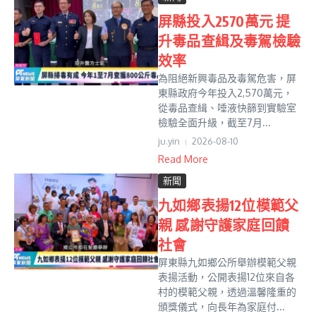
屏縣投入2570萬元 提
升毒品查緝及毒駕檢驗
效率
為阻絕新興毒品及毒駕危害，屏
東縣政府今年投入2,570萬元，
從毒品查緝、唾液快篩到實驗室
檢驗全面升級，截至7月...
ju.yin
2026-08-10
Read More
新聞
九如鄉表揚12位模範父
親 感謝守護家庭回饋
社會
屏東縣九如鄉公所舉辦模範父親
表揚活動，公開表揚12位來自各
村的模範父親，透過溫馨隆重的
頒獎儀式，向長年為家庭付...