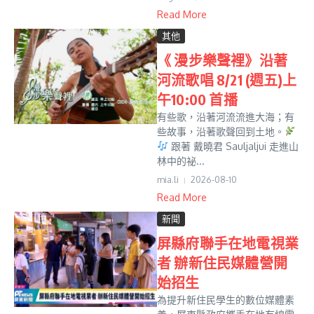
Read More
其他
《 漫步樂聲裡》沿著
河流歌唱 8/21 (週五)上
午10:00 首播
有些歌，沿著河流流進大海；有
些故事，沿著歌聲回到土地。
跟著 戴曉君 Sauljaljui 走進山
林中的祕...
mia.li
2026-08-10
Read More
新聞
屏縣府聯手在地電視業
者 辦新住民媒體營開
始招生
為提升新住民學生的數位媒體素