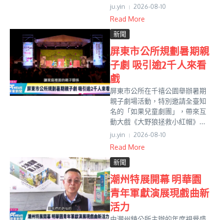
ju.yin
2026-08-10
Read More
新聞
屏東市公所規劃暑期親
子劇 吸引逾2千人來看
戲
屏東市公所在千禧公園舉辦暑期
親子劇場活動，特別邀請全臺知
名的「如果兒童劇團」，帶來互
動大戲《大野狼拯救小紅帽》...
ju.yin
2026-08-10
Read More
新聞
潮州特展開幕 明華園
青年軍獻演展現戲曲新
活力
由潮州鎮公所主辦的年度視覺盛