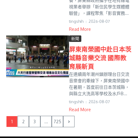
養，屏東縣政府攜手在地有線電
視業者舉辦「新住民學生媒體體
驗營」，課程聚焦「影音實務...
tingshih
2026-08-07
Read More
新聞
屏東南榮國中赴日本茨
城縣音樂交流 國際教
育展新頁
在連續兩年潮州鎮辦理台日交流
音樂會的牽線下，屏東南榮國中
在暑期，首度前往日本茨城縣，
與縣立大洗高等學校及水戶B...
tingshih
2026-08-07
Read More
1
2
3
...
725