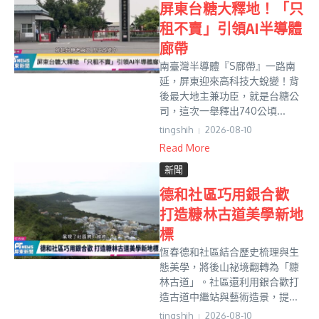
屏東台糖大釋地！「只
租不賣」引領AI半導體
廊帶
南臺灣半導體『S廊帶』一路南
延，屏東迎來高科技大蛻變！背
後最大地主兼功臣，就是台糖公
司，這次一舉釋出740公頃...
tingshih
2026-08-10
Read More
新聞
德和社區巧用銀合歡
打造糠林古道美學新地
標
恆春德和社區結合歷史梳理與生
態美學，將後山祕境翻轉為「糠
林古道」。社區還利用銀合歡打
造古道中繼站與藝術造景，提...
tingshih
2026-08-10