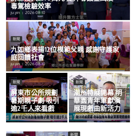
毒駕檢驗效率
ju.yin
2026-08-10
新聞
九如鄉表揚12位模範父親 感謝守護家
庭回饋社會
ju.yin
2026-08-10
新聞
新聞
屏東市公所規劃
潮州特展開幕 明
暑期親子劇 吸引
華園青年軍獻演
逾2千人來看戲
展現戲曲新活力
ju.yin
2026-08-10
tingshih
2026-08-10
新聞