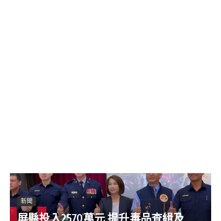
新聞
屏縣投入2570萬元 提升毒品查緝及