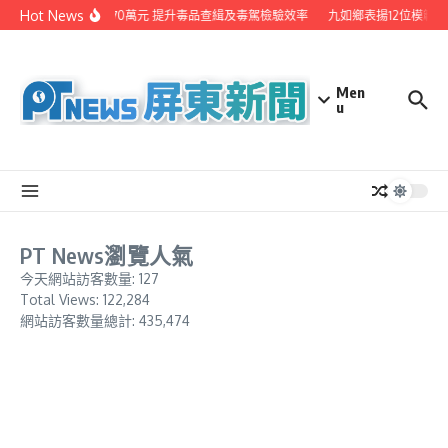
Skip to content
Hot News
屏縣投入2570萬元 提升毒品查緝及毒駕檢驗效率
九如鄉表揚12位模範父
Men
u
PT News瀏覽人氣
今天網站訪客數量:
127
Total Views:
122,284
網站訪客數量總計:
435,474