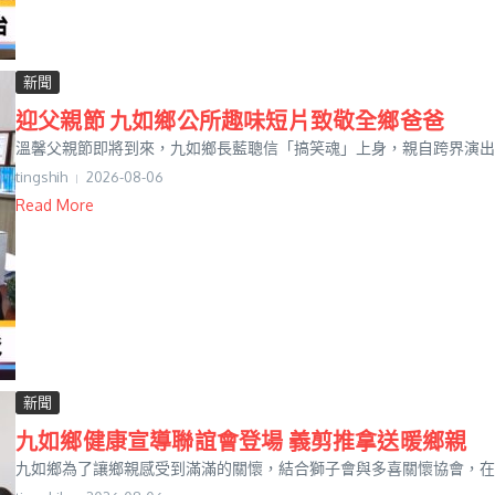
新聞
迎父親節 九如鄉公所趣味短片致敬全鄉爸爸
溫馨父親節即將到來，九如鄉長藍聰信「搞笑魂」上身，親自跨界演出「
tingshih
2026-08-06
Read More
新聞
九如鄉健康宣導聯誼會登場 義剪推拿送暖鄉親
九如鄉為了讓鄉親感受到滿滿的關懷，結合獅子會與多喜關懷協會，在鄉