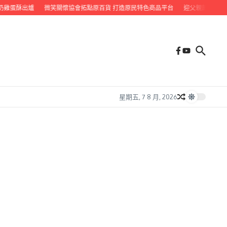
蛋酥出爐
微笑關懷協會拓點原百貨 打造原民特色商品平台
迎父親節 九如鄉公所
星期五, 7 8 月, 2026