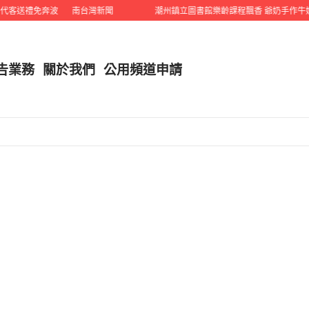
送禮免奔波
南台灣新聞
潮州鎮立圖書館樂齡課程飄香 爺奶手作牛奶雞
告業務
關於我們
公用頻道申請