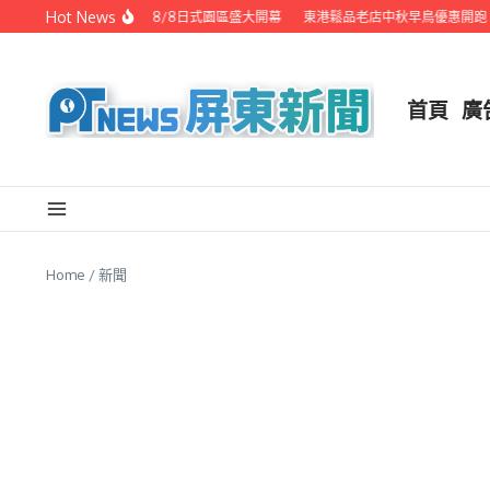
Skip to content
Hot News
潮州之美職人攝影展 8/8日式園區盛大開幕
東港鬆品老店中秋早鳥優惠開跑 代客
首頁
廣
Home
/
新聞