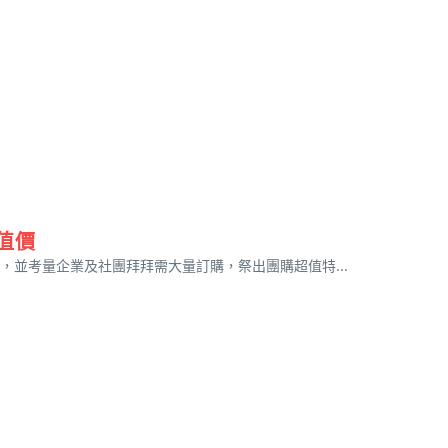
值價
並考量企業及社團拜拜需大量訂購，祭出團購超值特...