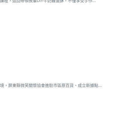
，這回帶領長輩DIY牛奶雞蛋酥，不僅享受手作...
，屏東縣微笑關懷協會進駐市區原百貨、成立新據點...