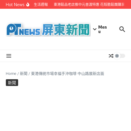
Skip to content
Hot News
EYE台灣生活週報
東港鬆品老店推中元普渡特惠 花殼脆鬆團購享超
Men
u
Home
/
新聞
/
東港傳統市場幸福手沖咖啡 中山路展新店面
新聞