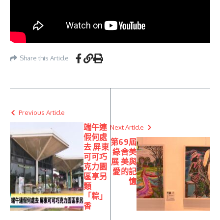
Share this Article
Previous Article
端午連
Next Article
假何處
第69屆
去 屏東
綠舍美
可可巧
展 美與
克力園
愛的記
區享另
憶
類
「粽」
香