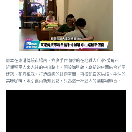
原本在東港傳統市場內，推廣手作咖啡的在地職人店家-房角石，
近期移至人來人往的中山路上，開設咖啡館，嶄新的店面結合老屋
建築、花卉植栽，打造療癒的舒適空間，再搭配自家烘焙、手沖的
美味咖啡，吸引舊雨新知到訪，只為這一杯迷人的濃郁咖啡香。