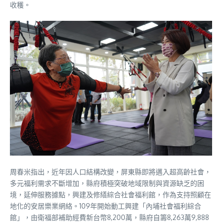
收穫。
周春米指出，近年因人口結構改變，屏東縣即將邁入超高齡社會，
多元福利需求不斷增加，縣府積極突破地域限制與資源缺乏的困
境，延伸服務據點，興建及修繕綜合社會福利館，作為支持照顧在
地化的安居樂業網絡。109年開始動工興建「內埔社會福利綜合
館」，由衛福部補助經費新台幣8,200萬，縣府自籌8,263萬9,888