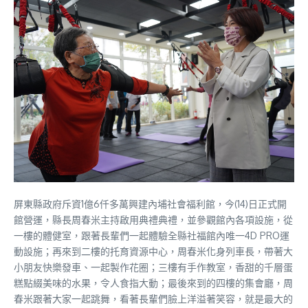
屏東縣政府斥資1億6仟多萬興建內埔社會福利館，今(14)日正式開
館營運，縣長周春米主持啟用典禮典禮，並參觀館內各項設施，從
一樓的體健室，跟著長輩們一起體驗全縣社福館內唯一4D PRO運
動設施；再來到二樓的托育資源中心，周春米化身列車長，帶著大
小朋友快樂發車、一起製作花圈；三樓有手作教室，香甜的千層蛋
糕點綴美味的水果，令人食指大動；最後來到的四樓的集會廳，周
春米跟著大家一起跳舞，看著長輩們臉上洋溢著笑容，就是最大的