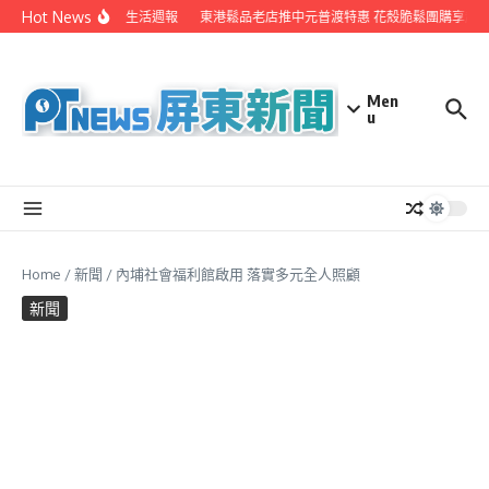
Skip to content
Hot News
EYE台灣生活週報
東港鬆品老店推中元普渡特惠 花殼脆鬆團購享超值
Men
u
Home
/
新聞
/
內埔社會福利館啟用 落實多元全人照顧
新聞