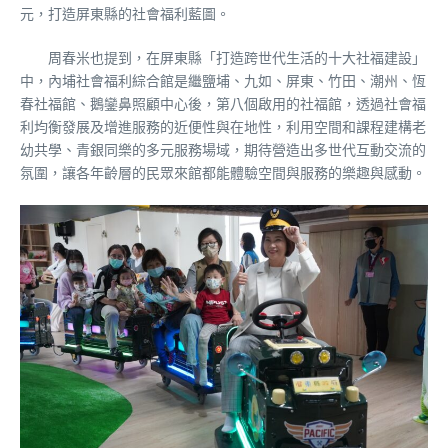
元，打造屏東縣的社會福利藍圖。
周春米也提到，在屏東縣「打造跨世代生活的十大社福建設」
中，內埔社會福利綜合館是繼鹽埔、九如、屏東、竹田、潮州、恆
春社福館、鵝鑾鼻照顧中心後，第八個啟用的社福館，透過社會福
利均衡發展及增進服務的近便性與在地性，利用空間和課程建構老
幼共學、青銀同樂的多元服務場域，期待營造出多世代互動交流的
氛圍，讓各年齡層的民眾來館都能體驗空間與服務的樂趣與感動。