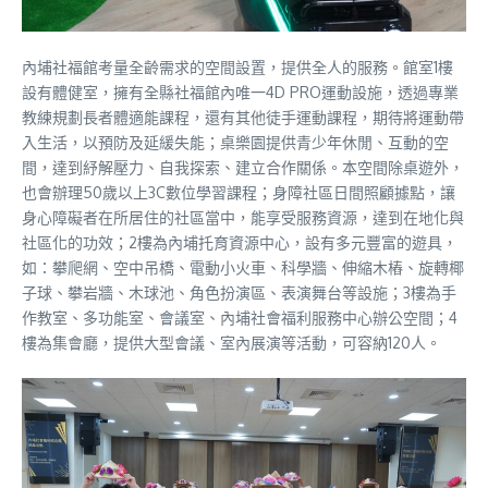
內埔社福館考量全齡需求的空間設置，提供全人的服務。館室1樓
設有體健室，擁有全縣社福館內唯一4D PRO運動設施，透過專業
教練規劃長者體適能課程，還有其他徒手運動課程，期待將運動帶
入生活，以預防及延緩失能；桌樂園提供青少年休閒、互動的空
間，達到紓解壓力、自我探索、建立合作關係。本空間除桌遊外，
也會辦理50歲以上3C數位學習課程；身障社區日間照顧據點，讓
身心障礙者在所居住的社區當中，能享受服務資源，達到在地化與
社區化的功效；2樓為內埔托育資源中心，設有多元豐富的遊具，
如：攀爬網、空中吊橋、電動小火車、科學牆、伸縮木樁、旋轉椰
子球、攀岩牆、木球池、角色扮演區、表演舞台等設施；3樓為手
作教室、多功能室、會議室、內埔社會福利服務中心辦公空間；4
樓為集會廳，提供大型會議、室內展演等活動，可容納120人。