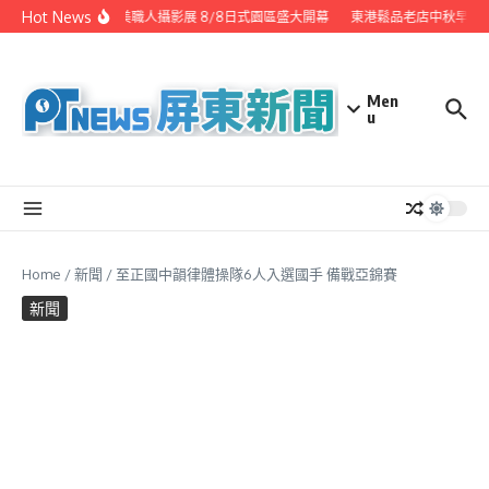
Skip to content
Hot News
潮州之美職人攝影展 8/8日式園區盛大開幕
東港鬆品老店中秋早鳥優
Men
u
Home
/
新聞
/
至正國中韻律體操隊6人入選國手 備戰亞錦賽
新聞