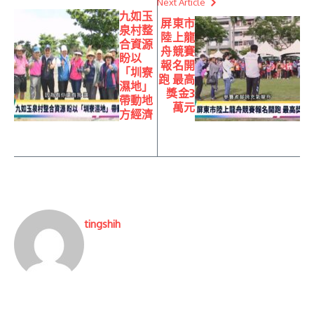
Next Article
九如玉
屏東市
泉村整
陸上龍
合資源
舟競賽
盼以
報名開
「圳寮
跑 最高
濕地」
獎金3
帶動地
萬元
方經濟
tingshih