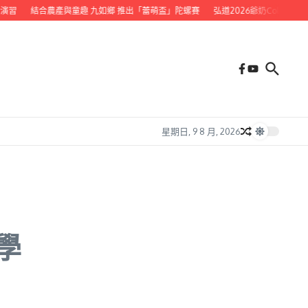
習
結合農產與童趣 九如鄉 推出「蕾萌盃」陀螺賽
弘道2026爺奶Color Wal
星期日, 9 8 月, 2026
學