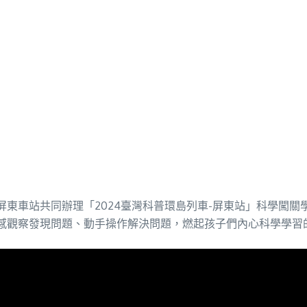
東車站共同辦理「2024臺灣科普環島列車-屏東站」科學闖
五感觀察發現問題、動手操作解決問題，燃起孩子們內心科學學習