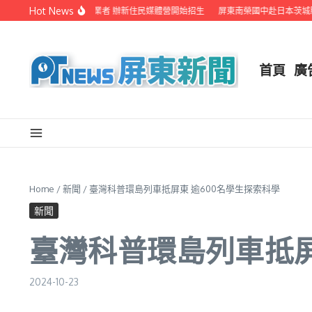
Skip to content
Hot News
屏縣府聯手在地電視業者 辦新住民媒體營開始招生
屏東南榮國中赴日本茨城縣音
首頁
廣
Home
/
新聞
/
臺灣科普環島列車抵屏東 逾600名學生探索科學
新聞
臺灣科普環島列車抵屏
2024-10-23