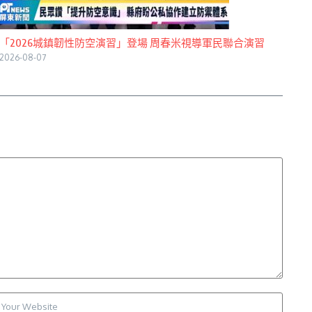
「2026城鎮韌性防空演習」登場 周春米視導軍民聯合演習
2026-08-07