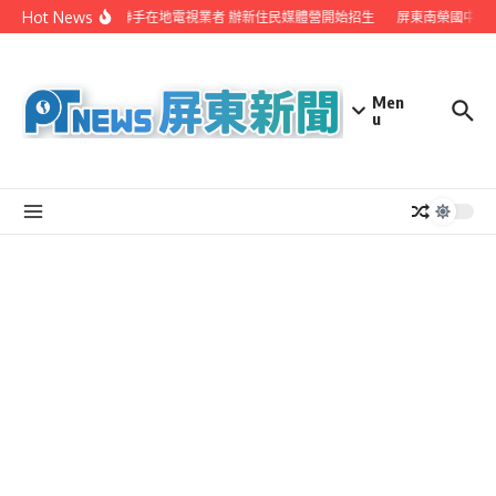
Skip to content
Hot News
屏縣府聯手在地電視業者 辦新住民媒體營開始招生
屏東南榮國中赴
Men
u