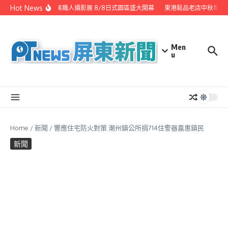
Skip to content
Hot News
潮州之美職人攝影展 8/8日式園區盛大開幕
東港鬆品老店中秋早鳥
Men
u
Home
/
新聞
/
響應住宅防火對策 潮州鎮公所捐714住警器嘉惠鎮民
新聞