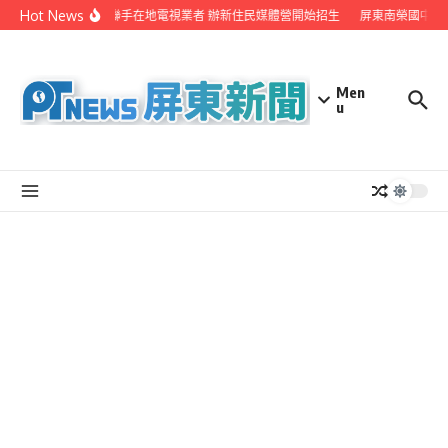
Skip to content
Hot News
屏縣府聯手在地電視業者 辦新住民媒體營開始招生
屏東南榮國中赴
Men
u