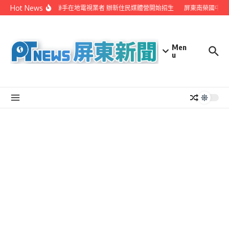
Skip to content
Hot News
屏縣府聯手在地電視業者 辦新住民媒體營開始招生
屏東南榮國中赴
Men
u