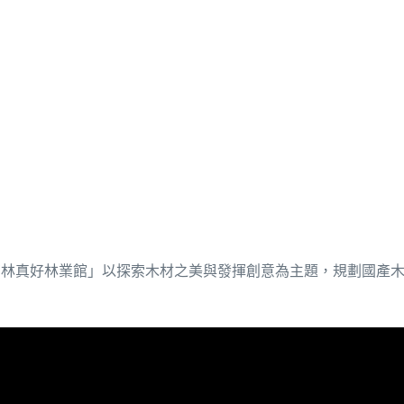
「有林真好林業館」以探索木材之美與發揮創意為主題，規劃國產木