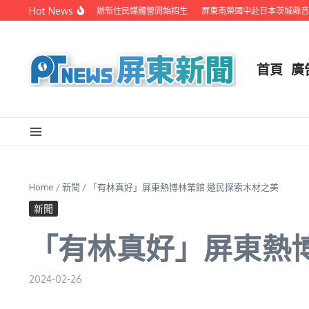
Skip to content
Hot News
縣府聯手在地電視業者 辦新住民媒體營開始招生
屏東南榮國中赴日本茨城縣音樂
首頁
廣
Home
/
新聞
/
「有林真好」屏東熱博林業館 邀民探索木材之美
新聞
「有林真好」屏東熱
2024-02-26