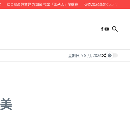
結合農產與童趣 九如鄉 推出「蕾萌盃」陀螺賽
弘道2026爺奶Color Walk健走
星期日, 9 8 月, 2026
之美