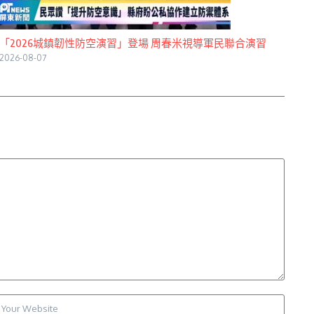
「2026城鎮韌性防空演習」登場 周春米視導軍民聯合演習
2026-08-07