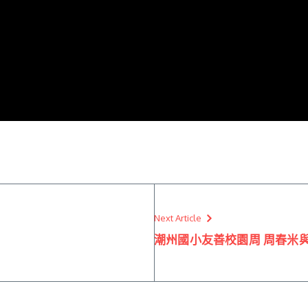
Next Article
潮州國小友善校園周 周春米