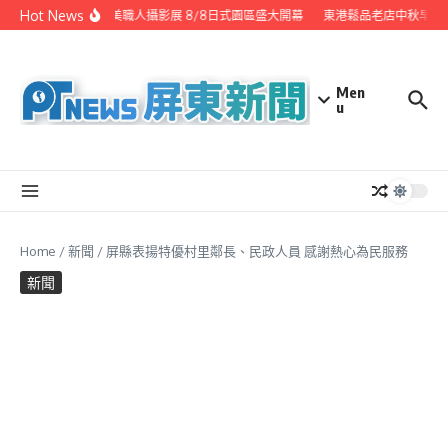
Skip to content
Hot News
潮州之美職人攝影展 8/8日式園區盛大開幕
東港鬆品老店中秋早鳥
Men
u
Home
/
新聞
/
屏縣表揚特優村里鄰長、民政人員 感謝熱心為民服務
新聞