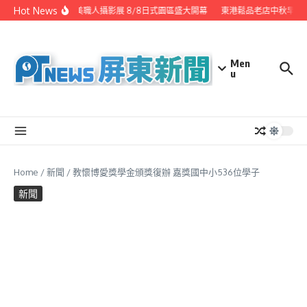
Skip to content
Hot News
潮州之美職人攝影展 8/8日式園區盛大開幕
東港鬆品老店中秋早鳥優
Men
u
Home
/
新聞
/
教懷博愛獎學金頒獎復辦 嘉獎國中小536位學子
新聞