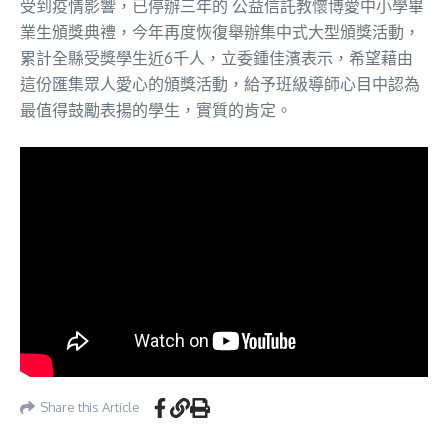
受到疫情影響，已停辦三年的 公益信託教懷博愛中小學畢
業生頒獎典禮，今年再度恢復舉辦集中式大型頒獎活動，
累計全縣受獎學生近6千人，立委鍾佳濱表示，希望藉由
這份匯集眾人愛心的頒獎活動，​給予班級導師心目中認為
最值得鼓勵表揚的學生，實質的肯定。
Share this Article