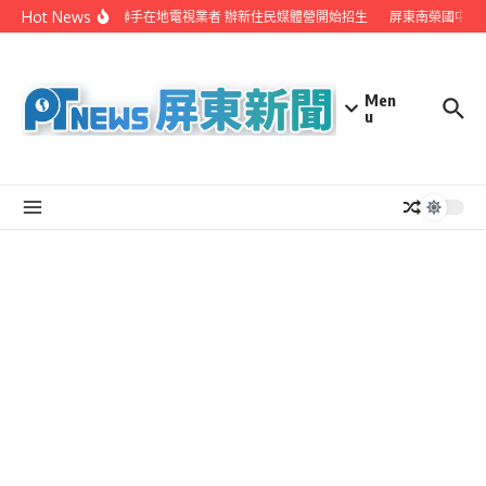
Skip to content
Hot News
屏縣府聯手在地電視業者 辦新住民媒體營開始招生
屏東南榮國中赴
Men
u