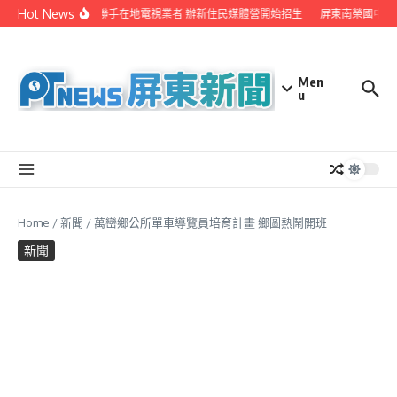
Skip to content
Hot News
屏縣府聯手在地電視業者 辦新住民媒體營開始招生
屏東南榮國中赴
Men
u
Home
/
新聞
/
萬巒鄉公所單車導覽員培育計畫 鄉圖熱鬧開班
新聞