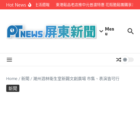
Skip to content
Hot News
EYE台灣生活週報
東港鬆品老店推中元普渡特惠 花殼脆鬆團購享超值
Men
u
Home
/
新聞
/
潮州泗林衛生室新闢文創廣場 市集、表演皆可行
新聞