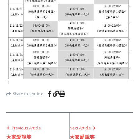
Share this Article
Previous Article
Next Article
大家愛說笑
大家愛說笑