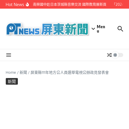
Skip to content
Hot News
體營開始招生
屏東南榮國中赴日本茨城縣音樂交流 國際教育展新頁
「2026
Men
u
Home
/
新聞
/
屏東縣111年地方公人員選舉電視公辦政見發表會
新聞