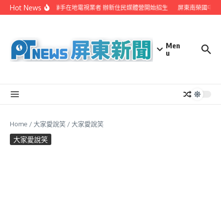
Skip to content
Hot News
屏縣府聯手在地電視業者 辦新住民媒體營開始招生
屏東南榮國中赴
Men
u
Home
/
大家愛說笑
/
大家愛說笑
大家愛說笑