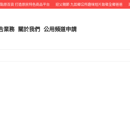
原百貨 打造原民特色商品平台
迎父親節 九如鄉公所趣味短片致敬全鄉爸爸
潮
告業務
關於我們
公用頻道申請