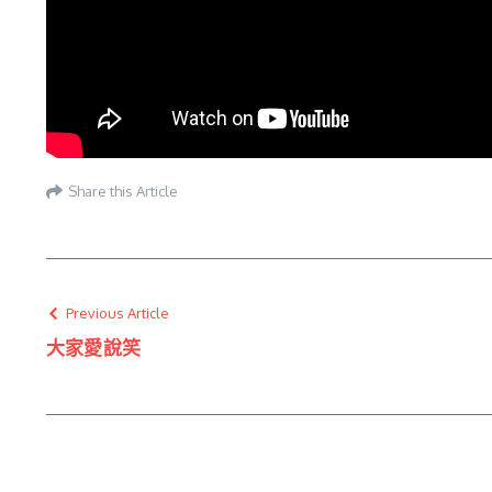
Share this Article
Previous Article
大家愛說笑