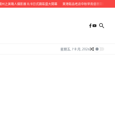
州之美職人攝影展 8/8日式園區盛大開幕
東港鬆品老店中秋早鳥優惠開跑 代客送禮
星期五, 7 8 月, 2026