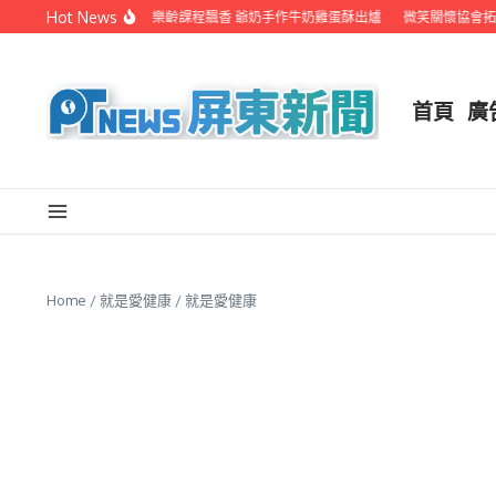
Skip to content
Hot News
潮州鎮立圖書館樂齡課程飄香 爺奶手作牛奶雞蛋酥出爐
微笑關懷協會拓點
首頁
廣
Home
/
就是愛健康
/
就是愛健康