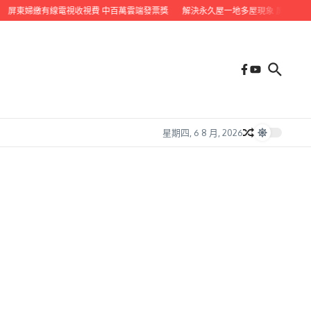
屏東婦繳有線電視收視費 中百萬雲端發票獎
解決永久屋一地多屋現象 屏縣啟動地
星期四, 6 8 月, 2026