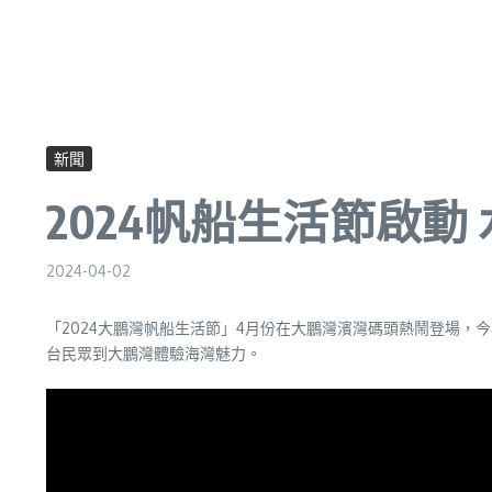
新聞
2024帆船生活節啟
2024-04-02
「2024大鵬灣帆船生活節」4月份在大鵬灣濱灣碼頭熱鬧登場，
台民眾到大鵬灣體驗海灣魅力。