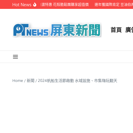
Skip to content
Hot News
東港鬆品老店推中元普渡特惠 花殼脆鬆團購享超值價
連年獲國際肯定 豆油伯再拿Gre
首頁
廣
Home
/
新聞
/
2024帆船生活節啟動 水域設施、市集嗨玩翻天