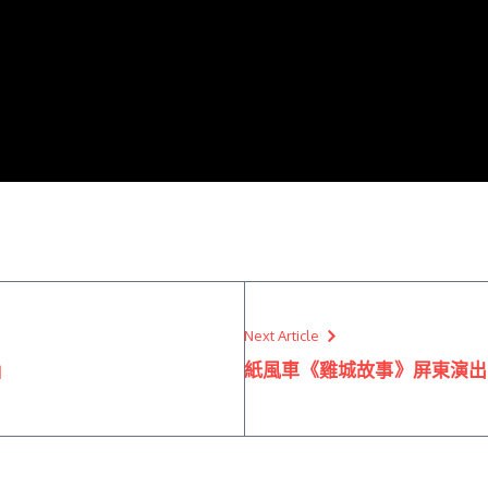
Next Article
」
紙風車《雞城故事》屏東演出