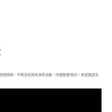
天
、夜間燈飾、市集及街頭表演等活動，持續整整1個月，希望邀請全