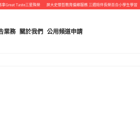
at Taste三星殊榮
屏大史懷哲教育偏鄉服務 三週陪伴長榮百合小學生學習
告業務
關於我們
公用頻道申請