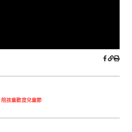
 陪孩童歡度兒童節