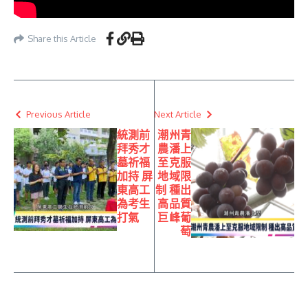
Share this Article
Previous Article
Next Article
統測前
潮州青
拜秀才
農潘上
墓祈福
至克服
加持 屏
地域限
東高工
制 種出
為考生
高品質
打氣
巨峰葡
萄