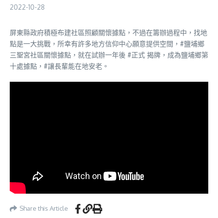
2022-10-28
屏東縣政府積極布建社區照顧關懷據點，不過在籌辦過程中，找地
點是一大挑戰，所幸有許多地方信仰中心願意提供空間，#鹽埔鄉
三聖宮社區關懷據點，就在試辦一年後 #正式 揭牌，成為鹽埔鄉第
十處據點，#讓長輩能在地安老。
Share this Article