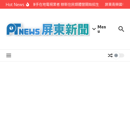
Skip to content
Hot News
屏縣府聯手在地電視業者 辦新住民媒體營開始招生
屏東南榮國中赴
Men
u