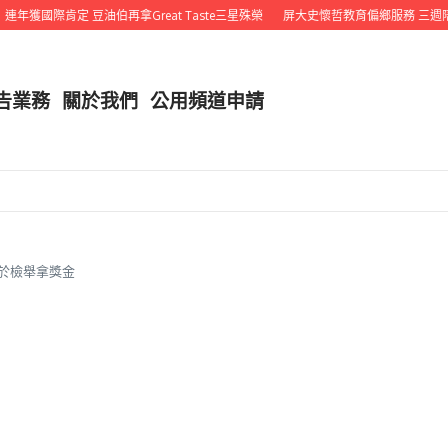
年獲國際肯定 豆油伯再拿Great Taste三星殊榮
屏大史懷哲教育偏鄉服務 三週陪
告業務
關於我們
公用頻道申請
眾勇於檢舉拿獎金