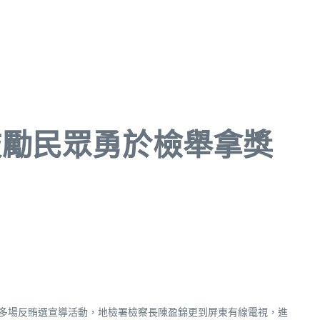
選 鼓勵民眾勇於檢舉拿獎
理多場反賄選宣導活動，地檢署檢察長陳盈錦更到屏東有線電視，進