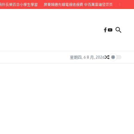
伴長榮百合小學生學習
屏東婦繳有線電視收視費 中百萬雲端發票獎
解決永久屋
星期四, 6 8 月, 2026