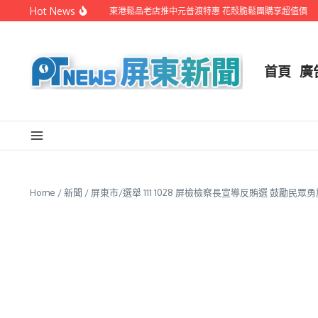
Skip to content
Hot News
EYE台灣生活週報
東港鬆品老店推中元普渡特惠 花殼脆鬆團購享超值價
連
首頁
廣
Home
/
新聞
/
屏東市/選舉 111 1028 屏檢檢察長宣導反賄選 鼓勵民