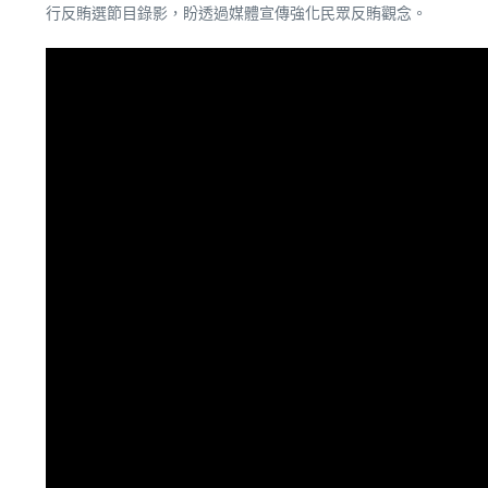
行反賄選節目錄影，盼透過媒體宣傳強化民眾反賄觀念。