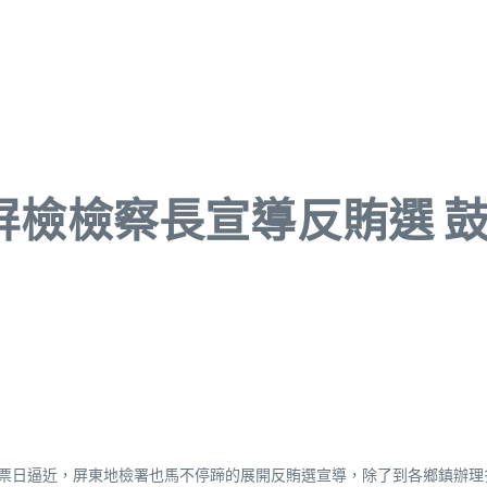
028 屏檢檢察長宣導反賄
舉投票日逼近，屏東地檢署也馬不停蹄的展開反賄選宣導，除了到各鄉鎮辦