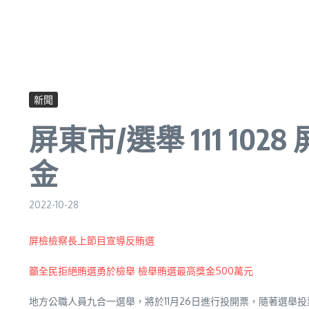
新聞
屏東市/選舉 111 1
金
2022-10-28
屏檢檢察長上節目宣導反賄選
籲全民拒絕賄選勇於檢舉
檢舉賄選最高獎金500萬元
地方公職人員九合一選舉，將於11月26日進行投開票，隨著選