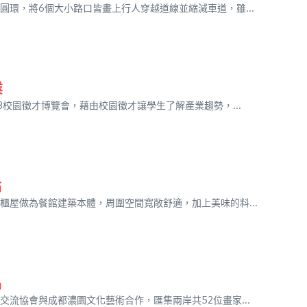
環，將6個大小路口皆畫上行人穿越道線並縮減車道，雖...
業
校園徵才博覽會，藉由校園徵才讓學生了解產業趨勢，...
點
屋做為餐館建築本體，周圍空間寬敞舒適，加上美味的料...
品
流協會與成都濃園文化藝術合作，匯集兩岸共52位畫家...