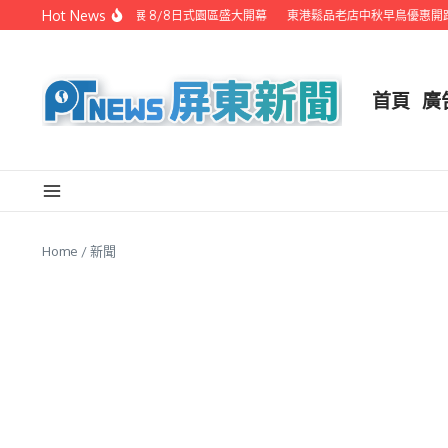
Skip to content
Hot News
潮州之美職人攝影展 8/8日式園區盛大開幕
東港鬆品老店中秋早鳥優惠開跑 
首頁
廣
Home
/
新聞