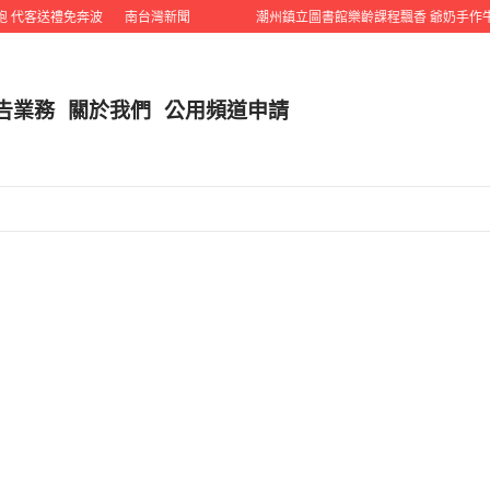
代客送禮免奔波
南台灣新聞
潮州鎮立圖書館樂齡課程飄香 爺奶手作牛
告業務
關於我們
公用頻道申請