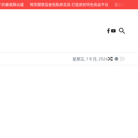
奶雞蛋酥出爐
微笑關懷協會拓點原百貨 打造原民特色商品平台
迎父親節 九如
星期五, 7 8 月, 2026