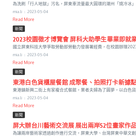
為洗刷「行人地獄」污名，屏東車流量最大圓環的潮州「燒冷冰」圓
mia.li
2023-05-04
Read More
新聞
2023校園徵才博覽會 屏科大助學生畢業即就
國立屏東科技大學爭取勞動部勞動力發展署經費，在校園辦理2023
mia.li
2023-05-04
Read More
新聞
東港白色貨櫃屋餐館 成聚餐、拍照打卡新據
東港鎮新興二街上有家複合式餐館，業者夫婦為了圓夢，以白色貨櫃
mia.li
2023-05-04
Read More
新聞
屏大辦台川藝術交流展 展出兩岸52位畫家作
為讓兩岸藝術家透過創作進行交流，屏東大學、台灣屏東中華文創交