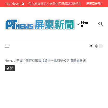
Skip to content
Hot News
屏縣府聯手在地電視業者 辦新住民媒體營開始招生
屏東南榮國中赴
Men
u
Home
/
新聞
/
屏東有線電視續辦推拿剪髮公益 鄉親樂參與
新聞