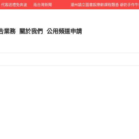
送禮免奔波
南台灣新聞
潮州鎮立圖書館樂齡課程飄香 爺奶手作牛奶雞
告業務
關於我們
公用頻道申請