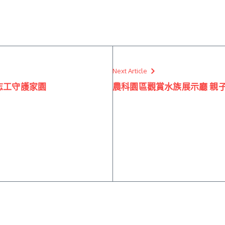
Next Article
志工守護家園
農科園區觀賞水族展示廳 親