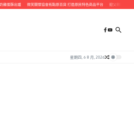
蛋酥出爐
微笑關懷協會拓點原百貨 打造原民特色商品平台
迎父親節 九如鄉公所
星期四, 6 8 月, 2026