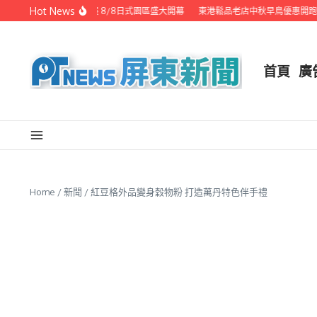
Skip to content
Hot News
潮州之美職人攝影展 8/8日式園區盛大開幕
東港鬆品老店中秋早鳥優惠開跑 代客
首頁
廣
Home
/
新聞
/
紅豆格外品變身穀物粉 打造萬丹特色伴手禮