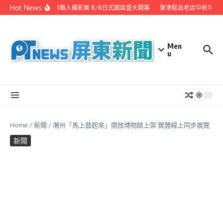
Skip to content
Hot News
潮州之美職人攝影展 8/8日式園區盛大開幕
東港鬆品老店中秋早鳥優
Men
u
Home
/
新聞
/
潮州「馬上藝起來」開放博物館上架 實體線上同步展覽
新聞