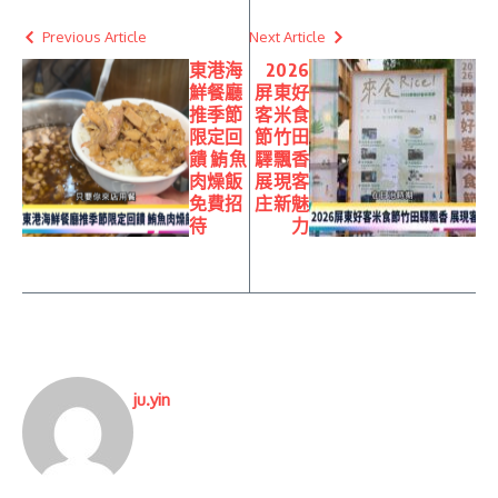
Previous Article
Next Article
東港海
2026
鮮餐廳
屏東好
推季節
客米食
限定回
節竹田
饋 鮪魚
驛飄香
肉燥飯
展現客
免費招
庄新魅
待
力
ju.yin