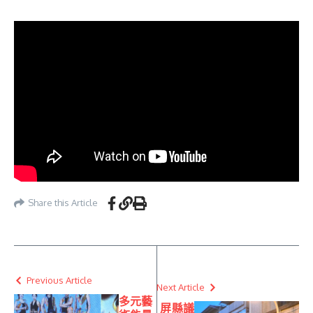
Share this Article
Previous Article
Next Article
多元藝
屏縣議