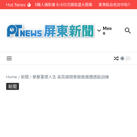
Skip to content
Hot News
潮州之美職人攝影展 8/8日式園區盛大開幕
東港鬆品老店中秋早鳥優
Men
u
Home
/
新聞
/
拳擊重塑人生 高奕緯開拳館推廣體適能訓練
新聞