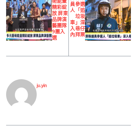
術能量
員參選
精彩綻
人「追
放 屏東
垃圾
品牌演
車」深
藝團隊
入巷仔
9團入
內拜票
選
ju.yin