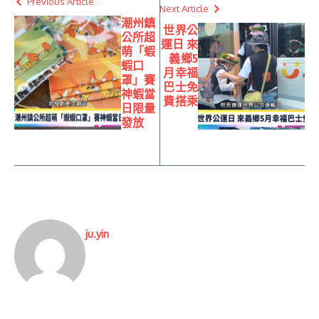
Previous Article
Next Article
潮州鎮
世界公
公所超
運日 來
萌「蝦
義鄉5
蝦口
月幸福
罩」賽
巴士免
神蝦當
費搭乘
日限量
發放
ju.yin