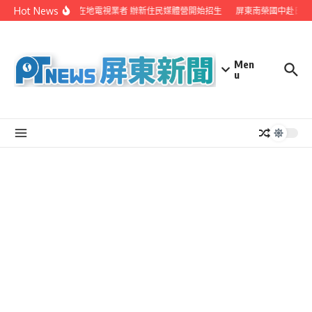
Skip to content
Hot News
屏縣府聯手在地電視業者 辦新住民媒體營開始招生
屏東南榮國中赴日本
Men
u