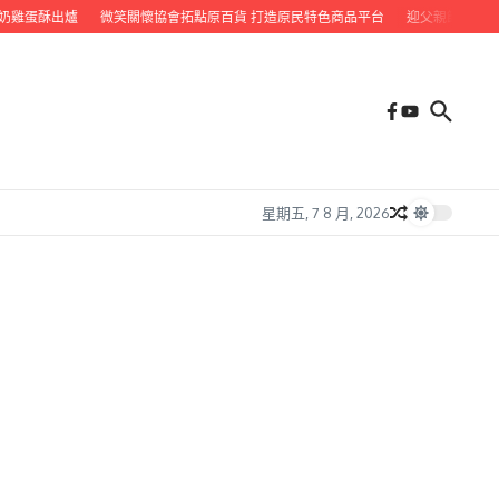
蛋酥出爐
微笑關懷協會拓點原百貨 打造原民特色商品平台
迎父親節 九如鄉公所
星期五, 7 8 月, 2026