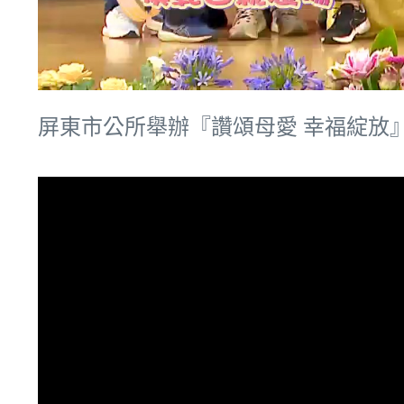
屏東市公所舉辦『讚頌母愛 幸福綻放