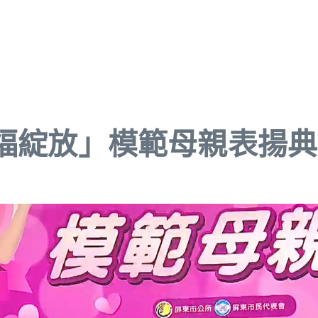
幸福綻放」模範母親表揚