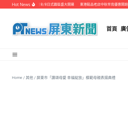
Skip to content
Hot News
潮州之美職人攝影展 8/8日式園區盛大開幕
東港鬆品老店中秋早鳥優惠開跑 代客
首頁
廣
Home
/
其他
/
屏東市「讚頌母愛 幸福綻放」模範母親表揚典禮