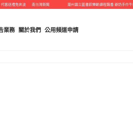
送禮免奔波
南台灣新聞
潮州鎮立圖書館樂齡課程飄香 爺奶手作牛奶雞
告業務
關於我們
公用頻道申請