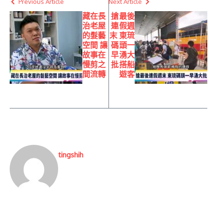
Previous Article
Next Article
藏在長
搶最後
治老屋
連假週
的髮藝
末 東琉
空間 讓
碼頭一
故事在
早湧大
慢剪之
批搭船
間流轉
遊客
tingshih