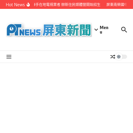
Skip to content
Hot News
屏縣府聯手在地電視業者 辦新住民媒體營開始招生
屏東南榮國中赴
Men
u