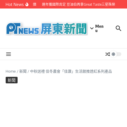
Skip to content
Hot News
 花殼脆鬆團購享超值價
連年獲國際肯定 豆油伯再拿Great Taste三星殊榮
屏大
Men
u
Home
/
新聞
/
中秋送禮 佳冬農會「佳讚」生活館推透紅系列產品
新聞