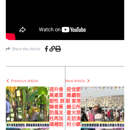
Share this Article
Previous Article
Next Article
提升香
迎佳節
蕉產業
連續假
韌性 屏
期 東港
縣香蕉
鎮公所
防風支
邀大眾
柱再加
走訪漁
碼補助
村小鎮