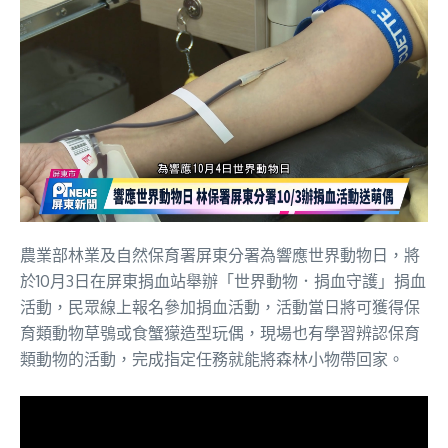
農業部林業及自然保育署屏東分署為響應世界動物日，將
於10月3日在屏東捐血站舉辦「世界動物．捐血守護」捐血
活動，民眾線上報名參加捐血活動，活動當日將可獲得保
育類動物草鴞或食蟹獴造型玩偶，現場也有學習辨認保育
類動物的活動，完成指定任務就能將森林小物帶回家。