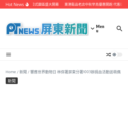
Skip to content
Hot News
之美職人攝影展 8/8日式園區盛大開幕
東港鬆品老店中秋早鳥優惠開跑 代客送禮
Men
u
Home
/
新聞
/
響應世界動物日 林保署屏東分署1003辦捐血活動送萌偶
新聞