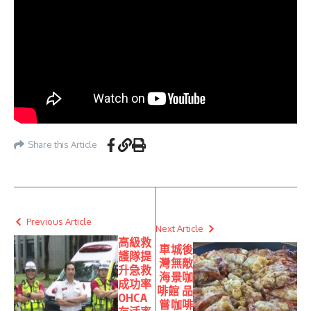
Share this Article
Previous Article
Next Article
高級救
車城後
護隊提
灣無敵
升急救
海景咖
成功率
啡館 品
OHCA
嘗咖啡