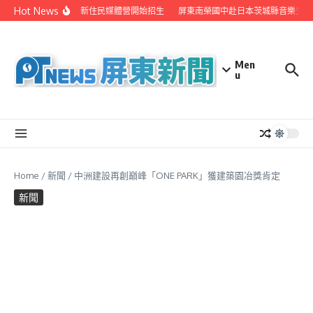
Skip to content
Hot News
聯手在地電視業者 辦新住民媒體營開始招生
屏東南榮國中赴日本茨城縣音樂交流
Men
u
Home
/
新聞
/
中洲建設再創巔峰「ONE PARK」獲建築園冶獎肯定
新聞