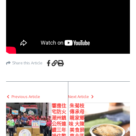
Share this Article
Previous Article
Next Article
響應住
朱菊枝
宅防火
傳承母
潮州鎮
親家鄉
公所連
味 大陳
續三年
美食屏
捐住警
東北區