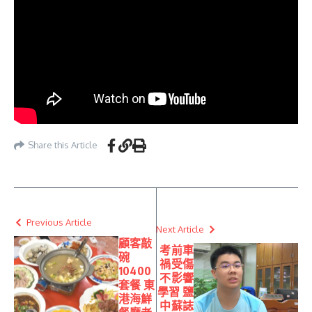
Share this Article
Previous Article
Next Article
顧客敲
考前車
碗
禍受傷
10400
不影響
套餐 東
學習 鹽
港海鮮
中蘇誌