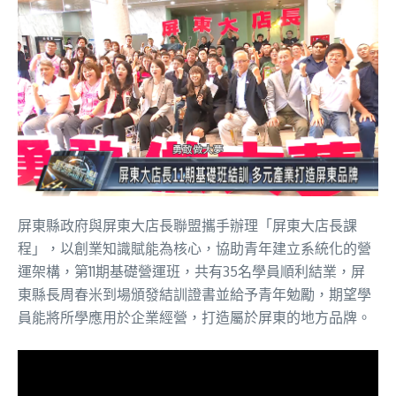
屏東縣政府與屏東大店長聯盟攜手辦理「屏東大店長課
程」，以創業知識賦能為核心，協助青年建立系統化的營
運架構，第11期基礎營運班，共有35名學員順利結業，屏
東縣長周春米到場頒發結訓證書並給予青年勉勵，期望學
員能將所學應用於企業經營，打造屬於屏東的地方品牌。