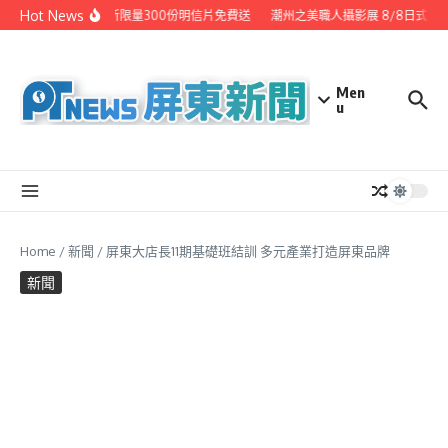
Skip to content
Hot News
節寄出心意 潮州鎮公所限量300份明信片免費送
潮州之美職人攝影展 8/8日式園
Men
u
Home
/
新聞
/
屏東大店長11期基礎班結訓 多元產業打造屏東品牌
新聞