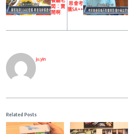
餐廳老
恩會考
闆：賣
獲5A++
鬧啊
ju.yin
Related Posts