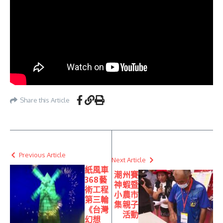
Share this Article
Previous Article
Next Article
紙風車
潮州賽
368藝
神蝦暨
術工程
小農市
第三輪
集親子
《台灣
活動
幻想