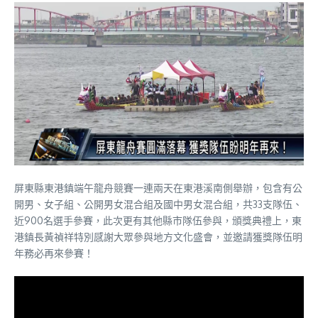
屏東縣東港鎮端午龍舟競賽一連兩天在東港溪南側舉辦，包含有公
開男、女子組、公開男女混合組及國中男女混合組，共33支隊伍、
近900名選手參賽，此次更有其他縣市隊伍參與，頒獎典禮上，東
港鎮長黃禎祥特別感謝大眾參與地方文化盛會，並邀請獲獎隊伍明
年務必再來參賽！