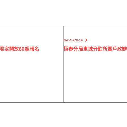
Next Article
 限定開放60組報名
恆春分局車城分駐所暨戶政辦