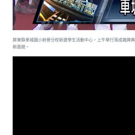
屏東縣車城國小射寮分校新建學生活動中心，上午舉行落成揭牌典
新面貌。