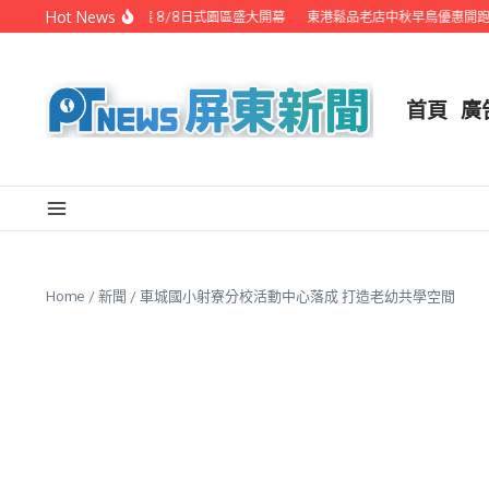
Skip to content
Hot News
潮州之美職人攝影展 8/8日式園區盛大開幕
東港鬆品老店中秋早鳥優惠開跑 代客
首頁
廣
Home
/
新聞
/
車城國小射寮分校活動中心落成 打造老幼共學空間