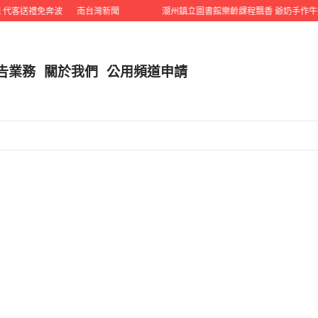
送禮免奔波
南台灣新聞
潮州鎮立圖書館樂齡課程飄香 爺奶手作牛奶雞
告業務
關於我們
公用頻道申請