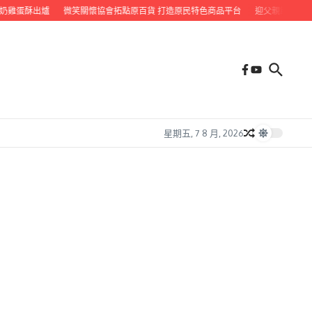
蛋酥出爐
微笑關懷協會拓點原百貨 打造原民特色商品平台
迎父親節 九如鄉公所
星期五, 7 8 月, 2026