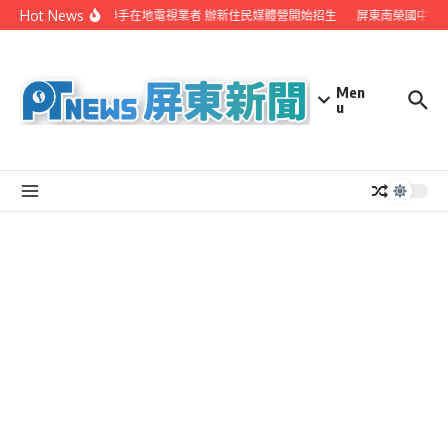
Skip to content
Hot News
屏縣府聯手在地電視業者 辦新住民媒體營開始招生
屏東南榮國中赴日
Men
u