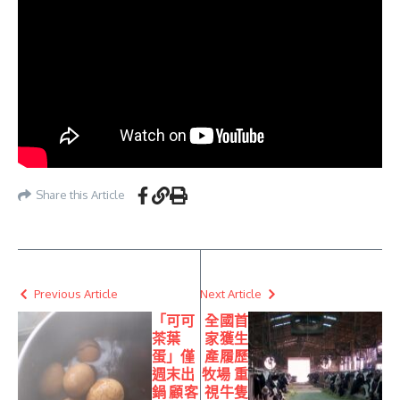
Share this Article
Previous Article
Next Article
「可可
全國首
茶葉
家獲生
蛋」僅
產履歷
週末出
牧場 重
鍋 顧客
視牛隻