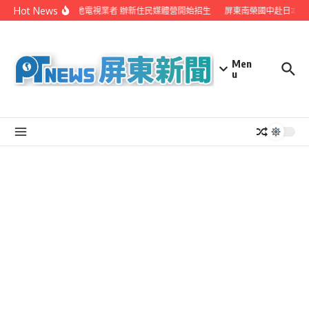
Skip to content
Hot News
屏縣府聯手在地電視業者 辦新住民媒體營開始招生
屏東南榮國中赴日本茨
Men
u