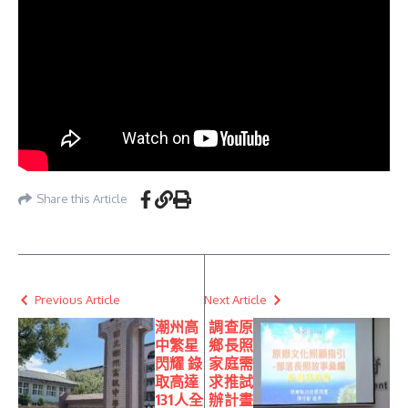
Share this Article
Previous Article
Next Article
潮州高
調查原
中繁星
鄉長照
閃耀 錄
家庭需
取高達
求推試
131人全
辦計畫