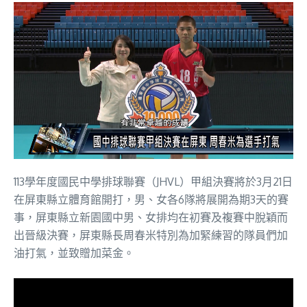
113學年度國民中學排球聯賽（JHVL）甲組決賽將於3月21日
在屏東縣立體育館開打，男、女各6隊將展開為期3天的賽
事，屏東縣立新園國中男、女排均在初賽及複賽中脫穎而
出晉級決賽，屏東縣長周春米特別為加緊練習的隊員們加
油打氣，並致贈加菜金。