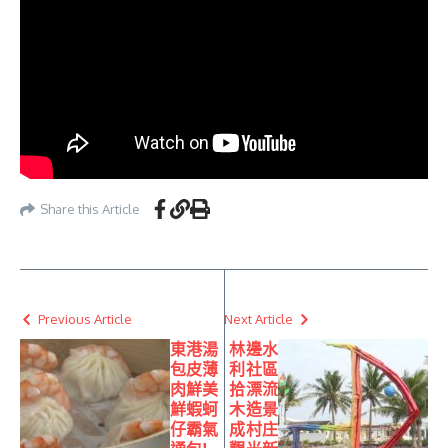
Share this Article
Previous Article
Next Article
東港湯
林邊水
包皮薄
利社區
肉鮮美
拾漂流
鮮蝦蚵
木造景
仔霸氣
成村庄