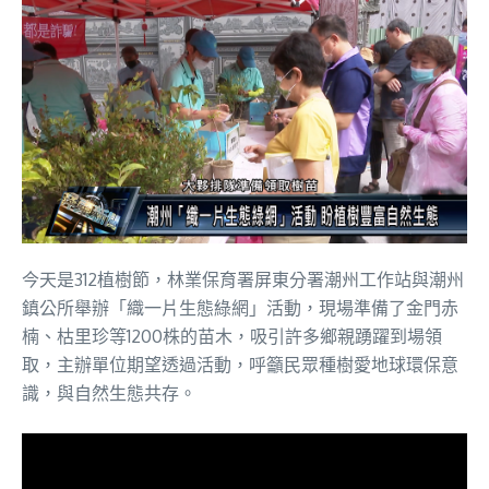
今天是312植樹節，林業保育署屏東分署潮州工作站與潮州
鎮公所舉辦「織一片生態綠網」活動，現場準備了金門赤
楠、枯里珍等1200株的苗木，吸引許多鄉親踴躍到場領
取，主辦單位期望透過活動，呼籲民眾種樹愛地球環保意
識，與自然生態共存。