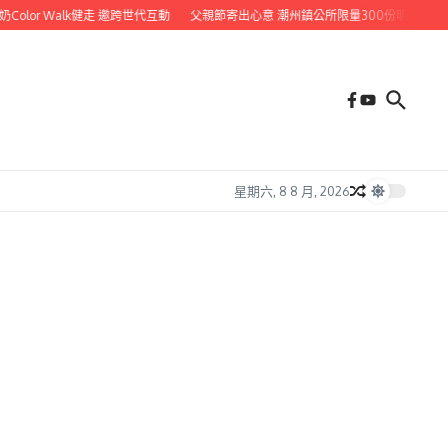
olor Walk健走 邀跨世代互動
父親節寄出心意 潮州鎮公所限量300份明信片免費
星期六, 8 8 月, 2026