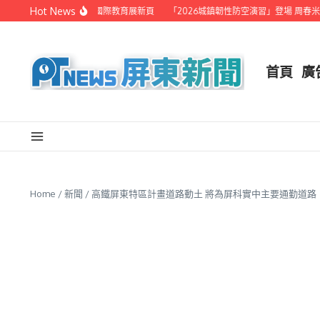
Skip to content
Hot News
赴日本茨城縣音樂交流 國際教育展新頁
「2026城鎮韌性防空演習」登場 周春米
首頁
廣
Home
/
新聞
/
高鐵屏東特區計畫道路動土 將為屏科實中主要通勤道路