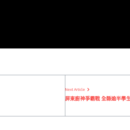
Next Article
屏東廚神爭霸戰 全縣逾半學