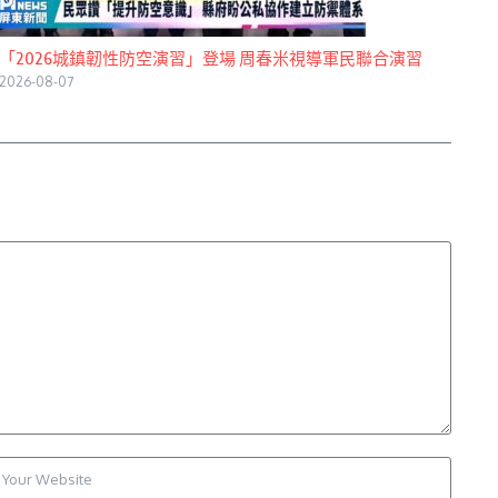
「2026城鎮韌性防空演習」登場 周春米視導軍民聯合演習
2026-08-07