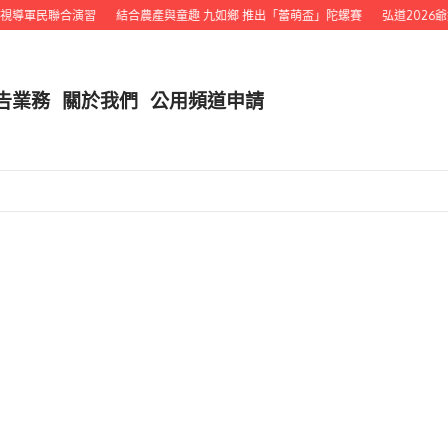
視導軍民聯合演習
結合農產與童趣 九如鄉 推出「蕾萌盃」陀螺賽
弘道2026爺奶C
告業務
關於我們
公用頻道申請