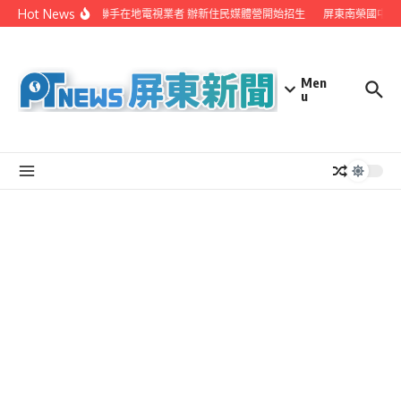
Skip to content
Hot News
屏縣府聯手在地電視業者 辦新住民媒體營開始招生
屏東南榮國中赴
Men
u