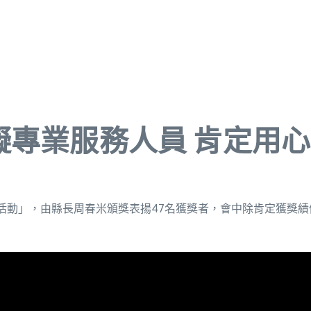
礙專業服務人員 肯定用
揚活動」，由縣長周春米頒獎表揚47名獲獎者，會中除肯定獲獎