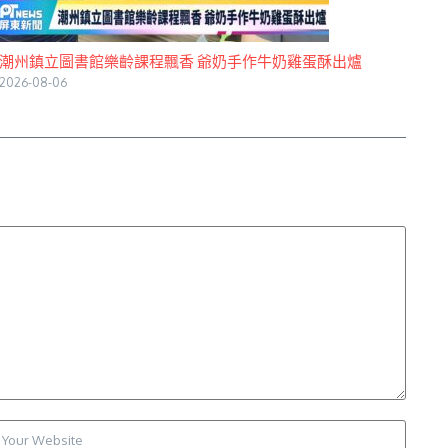
潮州鎮立圖書館樂齡課程飄香 爺奶手作牛奶雞蛋酥出爐
2026-08-06