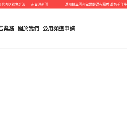
代客送禮免奔波
南台灣新聞
潮州鎮立圖書館樂齡課程飄香 爺奶手作牛奶
告業務
關於我們
公用頻道申請