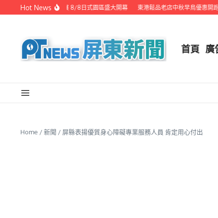
Skip to content
Hot News
潮州之美職人攝影展 8/8日式園區盛大開幕
東港鬆品老店中秋早鳥優惠開跑 
首頁
廣
Home
/
新聞
/
屏縣表揚優質身心障礙專業服務人員 肯定用心付出