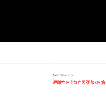
Next Article
屏縣推在宅急症照護 染3疾