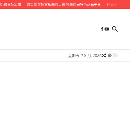
雞蛋酥出爐
微笑關懷協會拓點原百貨 打造原民特色商品平台
迎父親節 九如鄉
星期五, 7 8 月, 2026