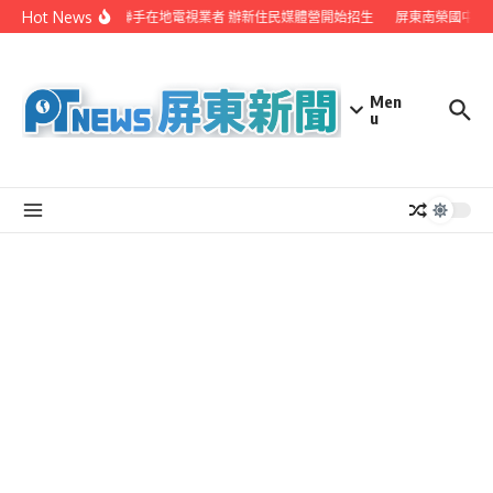
Skip to content
Hot News
屏縣府聯手在地電視業者 辦新住民媒體營開始招生
屏東南榮國中赴
Men
u