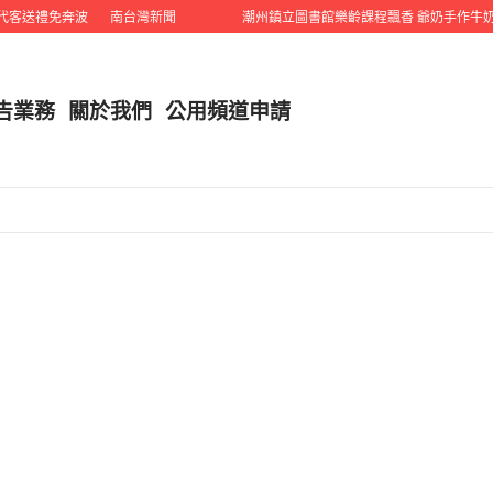
客送禮免奔波
南台灣新聞
潮州鎮立圖書館樂齡課程飄香 爺奶手作牛奶雞
告業務
關於我們
公用頻道申請