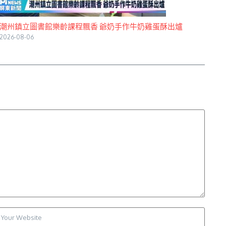
潮州鎮立圖書館樂齡課程飄香 爺奶手作牛奶雞蛋酥出爐
2026-08-06