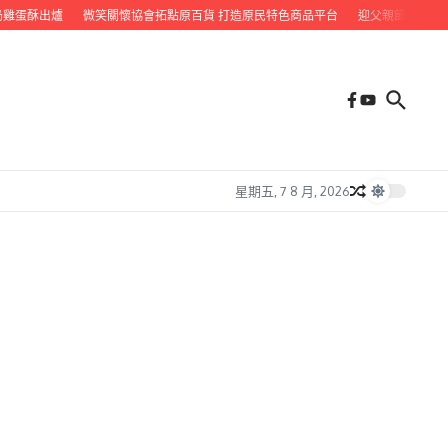
蛋酥出爐
微笑關懷協會拓點原百貨 打造原民特色商品平台
迎父親節 九如鄉公
星期五, 7 8 月, 2026