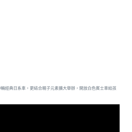
0輛經典日系車，更結合親子元素擴大舉辦，開放白色賓士車給孩