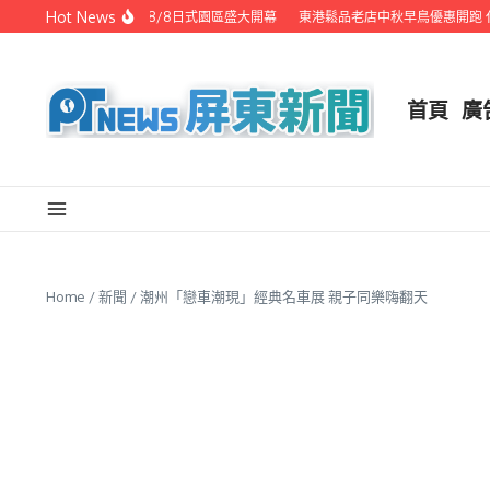
Skip to content
Hot News
潮州之美職人攝影展 8/8日式園區盛大開幕
東港鬆品老店中秋早鳥優惠開跑 代
首頁
廣
Home
/
新聞
/
潮州「戀車潮現」經典名車展 親子同樂嗨翻天