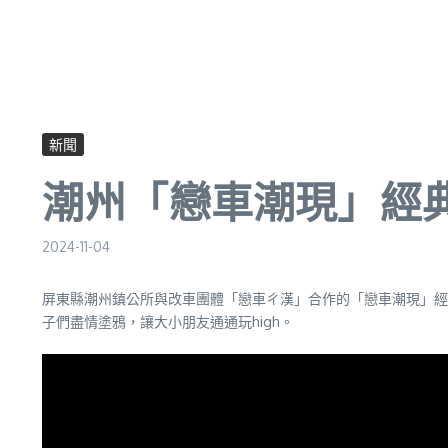
新聞
潮州「戀車潮現」經
2024-11-04
屏東縣潮州鎮公所與改車團體「戀車ㄔ漢」合作的「戀車潮現」經
子們盡情塗鴉，讓大小朋友通通玩high。