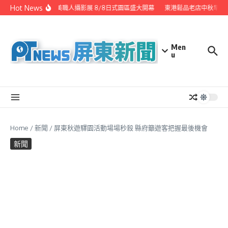
Skip to content
Hot News
潮州之美職人攝影展 8/8日式園區盛大開幕
東港鬆品老店中秋早鳥
Men
u
Home
/
新聞
/
屏東秋遊驛園活動場場秒殺 縣府籲遊客把握最後機會
新聞