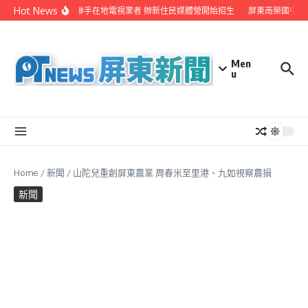
Skip to content
Hot News
屏縣府聯手在地電視業者 辦新住民媒體營開始招生
屏東南榮國中赴
Men
u
Home
/
新聞
/
山陀兒重創屏東農業 周春米至里港、九如視察農損
新聞