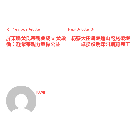
Previous Article
Next Article
屏東縣黃氏宗親會成立 黃啟
枋寮大庄海堤遭山陀兒破堤
倫：凝聚宗親力量做公益
卓揆盼明年汛期前完工
ju.yin