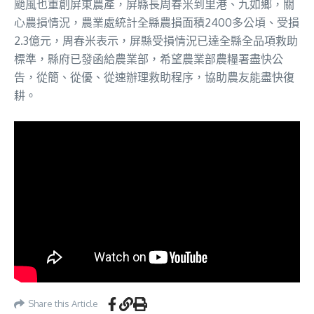
颱風也重創屏東農產，屏縣長周春米到里港、九如鄉，關
心農損情況，農業處統計全縣農損面積2400多公頃、受損
2.3億元，周春米表示，屏縣受損情況已達全縣全品項救助
標準，縣府已發函給農業部，希望農業部農糧署盡快公
告，從簡、從優、從速辦理救助程序，協助農友能盡快復
耕。
Share this Article