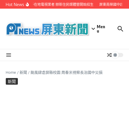
Skip to content
Hot News
屏縣府聯手在地電視業者 辦新住民媒體營開始招生
屏東南榮國中赴日本
Men
u
Home
/
新聞
/
颱風肆虐屏縣校園 周春米視察長治國中災損
新聞