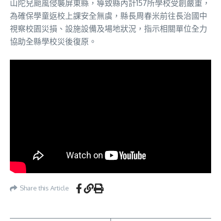
山陀兒颱風侵襲屏東縣，導致縣內計157所學校受創嚴重，
為確保學童返校上課安全無虞，縣長周春米前往長治國中
視察校園災損、設施設備及場地狀況，指示相關單位全力
協助全縣學校災後復原。
Share this Article