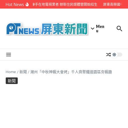
Skip to content
Hot News
屏縣府聯手在地電視業者 辦新住民媒體營開始招生
屏東南榮國中赴
Men
u
Home
/
新聞
/
潮州「中秋神蝦大會烤」千人齊聚鐵道園區夯蝦趣
新聞